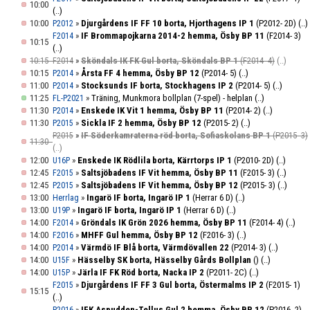
10:00
(..)
10:00
»
Djurgårdens IF FF 10 borta, Hjorthagens IP 1
(P2012- 2D)
(..)
P2012
»
IF Brommapojkarna 2014-2 hemma, Ösby BP 11
(F2014- 3)
F2014
10:15
(..)
10:15
»
Sköndals IK FK Gul borta, Sköndals BP 1
(F2014- 4)
(..)
F2014
10:15
»
Årsta FF 4 hemma, Ösby BP 12
(P2014- 5)
(..)
P2014
11:00
»
Stocksunds IF borta, Stockhagens IP 2
(P2014- 5)
(..)
P2014
11:25
»
Träning, Munkmora bollplan (7-spel) - helplan
(..)
FL-P2021
11:30
»
Enskede IK Vit 1 hemma, Ösby BP 11
(P2014- 2)
(..)
P2014
11:30
»
Sickla IF 2 hemma, Ösby BP 12
(P2015- 2)
(..)
P2015
»
IF Söderkamraterna röd borta, Sofiaskolans BP 1
(P2015- 3)
P2015
11:30
(..)
12:00
»
Enskede IK Rödlila borta, Kärrtorps IP 1
(P2010- 2D)
(..)
U16P
12:45
»
Saltsjöbadens IF Vit hemma, Ösby BP 11
(F2015- 3)
(..)
F2015
12:45
»
Saltsjöbadens IF Vit hemma, Ösby BP 12
(P2015- 3)
(..)
P2015
13:00
»
Ingarö IF borta, Ingarö IP 1
(Herrar 6 D)
(..)
Herrlag
13:00
»
Ingarö IF borta, Ingarö IP 1
(Herrar 6 D)
(..)
U19P
14:00
»
Gröndals IK Grön 2026 hemma, Ösby BP 11
(F2014- 4)
(..)
F2014
14:00
»
MHFF Gul hemma, Ösby BP 12
(F2016- 3)
(..)
F2016
14:00
»
Värmdö IF Blå borta, Värmdövallen 22
(P2014- 3)
(..)
P2014
14:00
»
Hässelby SK borta, Hässelby Gårds Bollplan
()
(..)
U15F
14:00
»
Järla IF FK Röd borta, Nacka IP 2
(P2011- 2C)
(..)
U15P
»
Djurgårdens IF FF 3 Gul borta, Östermalms IP 2
(F2015- 1)
F2015
15:15
(..)
»
IFK Aspudden-Tellus Gul 2 hemma, Ösby BP 12
(P2016- 2)