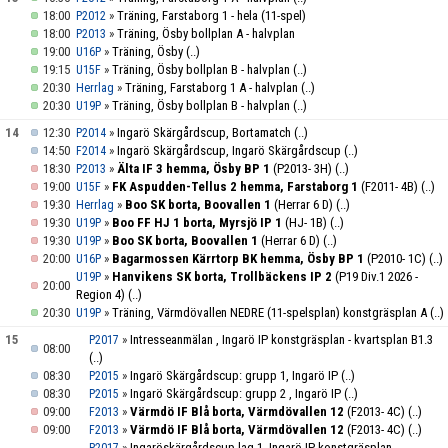
18:00
»
Träning, Farstaborg 1 - hela (11-spel)
P2012
18:00
»
Träning, Ösby bollplan A - halvplan
P2013
19:00
»
Träning, Ösby
(..)
U16P
19:15
»
Träning, Ösby bollplan B - halvplan
(..)
U15F
20:30
»
Träning, Farstaborg 1 A - halvplan
(..)
Herrlag
20:30
»
Träning, Ösby bollplan B - halvplan
(..)
U19P
14
12:30
»
Ingarö Skärgårdscup, Bortamatch
(..)
P2014
14:50
»
Ingarö Skärgårdscup, Ingarö Skärgårdscup
(..)
F2014
18:30
»
Älta IF 3 hemma, Ösby BP 1
(P2013- 3H)
(..)
P2013
19:00
»
FK Aspudden-Tellus 2 hemma, Farstaborg 1
(F2011- 4B)
(..)
U15F
19:30
»
Boo SK borta, Boovallen 1
(Herrar 6 D)
(..)
Herrlag
19:30
»
Boo FF HJ 1 borta, Myrsjö IP 1
(HJ- 1B)
(..)
U19P
19:30
»
Boo SK borta, Boovallen 1
(Herrar 6 D)
(..)
U19P
20:00
»
Bagarmossen Kärrtorp BK hemma, Ösby BP 1
(P2010- 1C)
(..)
U16P
»
Hanvikens SK borta, Trollbäckens IP 2
(P19 Div.1 2026 -
U19P
20:00
Region 4)
(..)
20:30
»
Träning, Värmdövallen NEDRE (11-spelsplan) konstgräsplan A
(..)
U19P
15
»
Intresseanmälan , Ingarö IP konstgräsplan - kvartsplan B1.3
P2017
08:00
(..)
08:30
»
Ingarö Skärgårdscup: grupp 1, Ingarö IP
(..)
P2015
08:30
»
Ingarö Skärgårdscup: grupp 2 , Ingarö IP
(..)
P2015
09:00
»
Värmdö IF Blå borta, Värmdövallen 12
(F2013- 4C)
(..)
F2013
09:00
»
Värmdö IF Blå borta, Värmdövallen 12
(F2013- 4C)
(..)
F2013
»
Ingaröskärgårdscup lag 1, Ingarö IP konstgräsplan -