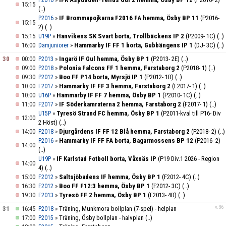
P2016
15:15
(..)
»
IF Brommapojkarna F2016 FA hemma, Ösby BP 11
(P2016-
P2016
15:15
2)
(..)
15:15
»
Hanvikens SK Svart borta, Trollbäckens IP 2
(P2009- 1C)
(..)
U19P
16:00
»
Hammarby IF FF 1 borta, Gubbängens IP 1
(DJ- 3C)
(..)
Damjuniorer
30
00:00
»
Ingarö IF Gul hemma, Ösby BP 1
(P2013- 2E)
(..)
P2013
09:00
»
Polonia Falcons FF 1 hemma, Farstaborg 2
(P2018- 1)
(..)
P2018
09:30
»
Boo FF P14 borta, Myrsjö IP 1
(P2012- 1D)
(..)
P2012
10:00
»
Hammarby IF FF 3 hemma, Farstaborg 2
(F2017- 1)
(..)
F2017
10:00
»
Hammarby IF FF 7 hemma, Ösby BP 1
(P2010- 1C)
(..)
U16P
11:00
»
IF Söderkamraterna 2 hemma, Farstaborg 2
(F2017- 1)
(..)
F2017
»
Tyresö Strand FC hemma, Ösby BP 1
(P2011-kval till P16- Div
U15P
12:00
2 Höst)
(..)
14:00
»
Djurgårdens IF FF 12 Blå hemma, Farstaborg 2
(F2018- 2)
(..)
F2018
»
Hammarby IF FF FA borta, Bagarmossens BP 12
(P2016- 2)
P2016
14:00
(..)
»
IF Karlstad Fotboll borta, Våxnäs IP
(P19 Div.1 2026 - Region
U19P
14:00
4)
(..)
15:00
»
Saltsjöbadens IF hemma, Ösby BP 1
(F2012- 4C)
(..)
F2012
16:30
»
Boo FF F12:3 hemma, Ösby BP 1
(F2012- 3C)
(..)
F2012
19:30
»
Tyresö FF 2 hemma, Ösby BP 1
(F2013- 4D)
(..)
F2013
v.36
31
16:45
»
Träning, Munkmora bollplan (7-spel) - helplan
P2018
17:00
»
Träning, Ösby bollplan - halvplan
(..)
P2015