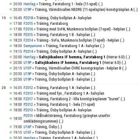
20:30
»
Träning, Farstaborg 1 - hela (11-spel)
(..)
Herrlag
20:30
»
Träning, Värmdövallen NEDRE (11-spelsplan) konstgräsplan A
(..)
U19P
19
16:45
»
Träning, Ösby bollplan A - halvplan
P2018
17:00
»
Träning, Farstaborg
F2015
17:00
»
Träning med SvFA, Munkmora bollplan (7-spel) - helplan
(..)
F2016
18:00
»
Träning, Farstaborg 1 B - halvplan
(..)
P2015
18:20
»
Träning - SvFa, Munkmora bollplan (7-spel) - helplan
(..)
F2014
18:30
»
Träning, Farstaborg 1 A - halvplan
(..)
Damjuniorer
19:15
»
Träning, Ösby bollplan A - halvplan
(..)
P2014
20:00
»
Saltsjöbadens IF hemma, Farstaborg 1
(Herrar 6 D)
(..)
Herrlag
20:00
»
Saltsjöbadens IF hemma, Farstaborg 1
(Herrar 6 D)
(..)
U19P
20:15
»
Träning, Värmdövallen ÖVRE konstgräsplan - helplan B
(..)
U15P
20:30
»
Träning, Ösby bollplan A - halvplan
(..)
U19P
20:30
»
Träning, Ösby bollplan B - halvplan
(..)
U19P
20
16:35
»
Träning, Farstaborg 1 A - halvplan
(..)
F2012
16:45
»
Träning med fys , Farstaborg 1 A - halvplan
F2013
18:00
»
Träning, Farstaborg 2 - lilla konstgräsplanen "buren"
(..)
F2017
18:00
»
Träning, Farstaborg 1 - hela (11-spel)
P2012
18:00
»
Träning, Ösby bollplan A - halvplan
P2013
»
Målvaktsträning, Farstaborg (gräsytan utanför
P2015
18:30
omklädningsrummen)
(..)
19:00
»
Träning, Ösby
(..)
U16P
19:15
»
Träning, Ösby bollplan B - halvplan
(..)
U15F
20:30
»
Träning, Farstaborg 1 A - halvplan
(..)
Herrlag