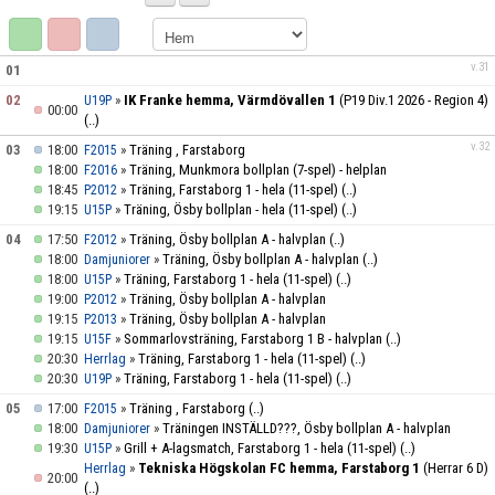
KONTAKT
MATCHER
v.31
01
02
»
IK Franke hemma, Värmdövallen 1
(P19 Div.1 2026 - Region 4)
U19P
00:00
RÖDA TRÅDEN
(..)
v.32
03
18:00
»
Träning , Farstaborg
F2015
DOKUMENT
18:00
»
Träning, Munkmora bollplan (7-spel) - helplan
F2016
18:45
»
Träning, Farstaborg 1 - hela (11-spel)
(..)
P2012
19:15
»
Träning, Ösby bollplan - hela (11-spel)
(..)
U15P
GURRAHJÄRTAT
04
17:50
»
Träning, Ösby bollplan A - halvplan
(..)
F2012
18:00
»
Träning, Ösby bollplan A - halvplan
(..)
Damjuniorer
18:00
»
Träning, Farstaborg 1 - hela (11-spel)
(..)
U15P
19:00
»
Träning, Ösby bollplan A - halvplan
P2012
19:15
»
Träning, Ösby bollplan A - halvplan
P2013
19:15
»
Sommarlovsträning, Farstaborg 1 B - halvplan
(..)
U15F
20:30
»
Träning, Farstaborg 1 - hela (11-spel)
(..)
Herrlag
20:30
»
Träning, Farstaborg 1 - hela (11-spel)
(..)
U19P
05
17:00
»
Träning , Farstaborg
(..)
F2015
18:00
»
Träningen INSTÄLLD???, Ösby bollplan A - halvplan
Damjuniorer
19:30
»
Grill + A-lagsmatch, Farstaborg 1 - hela (11-spel)
(..)
U15P
»
Tekniska Högskolan FC hemma, Farstaborg 1
(Herrar 6 D)
Herrlag
20:00
(..)