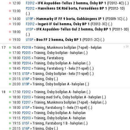
12:00
»
IFK Aspudden-Tellus 2 hemma, Ösby BP 1
(F2012- 4C)
(..)
F2012
»
Hanvikens SK Röd borta, Fornuddens BP 1
(P2012- 1D)
P2012
13:00
(..)
14:00
»
Hammarby IF FF 9 borta, Gubbängens IP 1
(P2009- 1C)
(..)
U19P
15:00
»
Ingarö IF Gul hemma, Ösby BP 1
(F2012- 3C)
(..)
F2012
»
IFK Aspudden-Tellus Gul 2 hemma, Ösby BP 1
(P2011- 3D)
U15P
18:00
(..)
19:30
»
Boo FF 2 hemma, Ösby BP 1
(P2011- 2C)
(..)
U15P
v.34
17
16:45
»
Träning, Munkmora bollplan (7-spel) - helplan
P2018
17:00
»
Träning, Ösby bollplan - halvplan
(..)
P2015
18:00
»
Träning, Farstaborg
F2015
18:00
»
Träning, Ösby bollplan A - halvplan
(..)
P2014
18:45
»
Träning, Farstaborg 1 - hela (11-spel)
(..)
P2012
19:15
»
Träning, Ösby bollplan - hela (11-spel)
(..)
U15P
20:15
»
Träning, Ösby
(..)
U16P
20:30
»
Träning, Ösby bollplan A - halvplan
(..)
U19P
18
17:50
»
Träning, Ösby bollplan A - halvplan
(..)
F2012
18:00
»
Träning med SvFa, Ösby bollplan A - halvplan
(..)
F2013
18:00
»
Träning, Munkmora bollplan (7-spel) - helplan
(..)
F2017
18:00
»
Träning, Farstaborg 1 - hela (11-spel)
(..)
U15P
19:00
»
Träning, Ösby bollplan A - halvplan
P2012
19:15
»
Träning, Ösby bollplan A - halvplan
P2013
19:15
»
Träning, Farstaborg 1 B - halvplan
(..)
U15F
20:15
»
Träning, Ösby
(..)
U16P