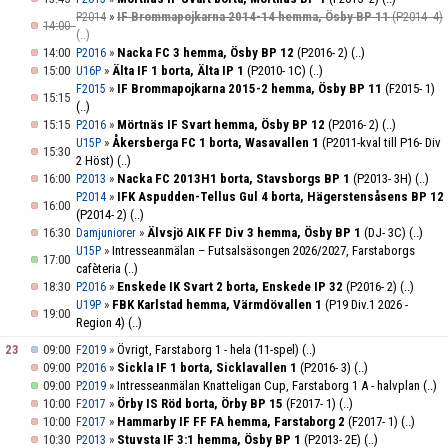
»
IF Brommapojkarna 2014-14 hemma, Ösby BP 11
(P2014- 4)
P2014
14:00
(..)
14:00
»
Nacka FC 3 hemma, Ösby BP 12
(P2016- 2)
(..)
P2016
15:00
»
Älta IF 1 borta, Älta IP 1
(P2010- 1C)
(..)
U16P
»
IF Brommapojkarna 2015-2 hemma, Ösby BP 11
(F2015- 1)
F2015
15:15
(..)
15:15
»
Mörtnäs IF Svart hemma, Ösby BP 12
(P2016- 2)
(..)
P2016
»
Åkersberga FC 1 borta, Wasavallen 1
(P2011-kval till P16- Div
U15P
15:30
2 Höst)
(..)
16:00
»
Nacka FC 2013H1 borta, Stavsborgs BP 1
(P2013- 3H)
(..)
P2013
»
IFK Aspudden-Tellus Gul 4 borta, Hägerstensåsens BP 12
P2014
16:00
(P2014- 2)
(..)
16:30
»
Älvsjö AIK FF Div 3 hemma, Ösby BP 1
(DJ- 3C)
(..)
Damjuniorer
»
Intresseanmälan – Futsalsäsongen 2026/2027, Farstaborgs
U15P
17:00
cafèteria
(..)
18:30
»
Enskede IK Svart 2 borta, Enskede IP 32
(P2016- 2)
(..)
P2016
»
FBK Karlstad hemma, Värmdövallen 1
(P19 Div.1 2026 -
U19P
19:00
Region 4)
(..)
23
09:00
»
Övrigt, Farstaborg 1 - hela (11-spel)
(..)
F2019
09:00
»
Sickla IF 1 borta, Sicklavallen 1
(P2016- 3)
(..)
P2016
09:00
»
Intresseanmälan Knatteligan Cup, Farstaborg 1 A - halvplan
(..)
P2019
10:00
»
Örby IS Röd borta, Örby BP 15
(F2017- 1)
(..)
F2017
10:00
»
Hammarby IF FF FA hemma, Farstaborg 2
(F2017- 1)
(..)
F2017
10:30
»
Stuvsta IF 3:1 hemma, Ösby BP 1
(P2013- 2E)
(..)
P2013