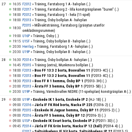
27
16:35
»
Träning, Farstaborg 1 A - halvplan
(..)
F2012
18:00
»
Träning, Farstaborg 2 - lilla konstgräsplanen "buren"
(..)
F2017
18:00
»
Träning, Farstaborg 1 - hela (11-spel)
P2012
18:00
»
Träning, Ösby bollplan A - halvplan
P2013
»
Målvaktsträning, Farstaborg (gräsytan utanför
P2015
18:30
omklädningsrummen)
19:00
»
Träning, Ösby
(..)
U16P
19:15
»
Träning, Ösby bollplan B - halvplan
(..)
U15F
20:30
»
Träning, Farstaborg 1 A - halvplan
(..)
Herrlag
20:30
»
Träning, Ösby bollplan B - halvplan
(..)
U19P
28
16:30
»
Träning, Ösby bollplan A - halvplan
(..)
P2014
16:45
»
Träning (extra), Munkmora bollplan
(..)
P2015
18:00
»
Boo FF 13:3 2 borta, Boovallen 11
(F2013- 4C)
(..)
F2013
18:00
»
Boo FF 13:3 2 borta, Boovallen 11
(F2013- 4C)
(..)
F2013
18:30
»
Boo FF 8 1 hemma, Ösby BP 1
(P2013- 3H)
(..)
P2013
20:00
»
Årsta FF 3 hemma, Ösby BP 1
(P2013- 5B)
(..)
P2013
20:30
»
Träning, Värmdövallen NEDRE (11-spelsplan) konstgräsplan A
(..)
U19P
29
00:00
»
Enskede IK 1 borta, Enskede IP 2
(HJ- 1B)
(..)
U19P
09:00
»
Järla IF FK Röd borta, Nacka IP 225
(F2016- 2)
(..)
F2016
09:00
»
Enskede IK Jaguar hemma, Ösby BP 11
(P2015- 2)
(..)
P2015
09:00
»
Årsta FF 5 hemma, Ösby BP 12
(P2016- 3)
(..)
P2016
09:00
»
Enskede IK Svart borta, Enskede IP 2
(P2011- 3D)
(..)
U15P
09:45
»
Järla IF FK Grön borta, Nacka IP 12 (hall)
(P2014- 4)
(..)
P2014
»
Saltsjöbadens IF Vit borta, Saltsjöbadens IP 22
(F2017- 1)
F2017