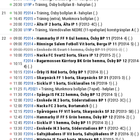
20:30
»
Träning, Ösby bollplan B - halvplan
(..)
U19P
21
16:30
»
Träning, Ösby bollplan A - halvplan
(..)
P2014
16:45
»
Träning (extra), Munkmora bollplan
(..)
P2015
20:00
»
Älta IF 2 borta, Älta IP 1
(F2012- 4C)
(..)
F2012
20:30
»
Träning, Värmdövallen NEDRE (11-spelsplan) konstgräsplan A
(..)
U19P
22
09:00
»
Hammarby IF FF 9 Gul hemma, Ösby BP 11
(P2014- 4)
(..)
P2014
09:00
»
Rönninge Salem Fotboll Vit borta, Berga IP 11
(P2014- 5)
(..)
P2014
09:00
»
Enskede IK Svart 1 hemma, Ösby BP 11
(P2015- 3)
(..)
P2015
10:00
»
Nacka FC Svart2 borta, Skuru IP 12
(P2015- 2)
(..)
P2015
»
Bagarmossen Kärrtorp BK Grön hemma, Ösby BP 12
(F2014-
F2014
10:15
4)
(..)
10:15
»
Örby IS Röd borta, Örby BP 1
(F2014- 3)
(..)
F2014
10:15
»
Skarpnäck FF 1 borta, Skarpnäcks SF 31
(F2015- 3)
(..)
F2015
11:00
»
Sickla IF 1 borta, Sicklavallen 16
(P2018- 1)
(..)
P2018
11:25
»
Träning, Munkmora bollplan (7-spel) - helplan
(..)
FL-P2021
11:30
»
Spånga IS FK 22 hemma, Ösby BP 12
(P2014- 5)
(..)
P2014
12:00
»
Enskede IK 2 borta, Söderstadions BP 1
(F2012- 3C)
(..)
F2012
12:00
»
Nacka FC 2 borta, Bortamatch
()
(..)
P2018
12:15
»
Spårvägens FF VIT borta, Skarpnäcks SF 32
(P2013- 5B)
(..)
P2013
12:45
»
Hammarby IF FF 5 Grön hemma, Ösby BP 12
(F2016- 2)
(..)
F2016
12:45
»
Sickla IF 1 hemma, Ösby BP 11
(P2014- 3)
(..)
P2014
13:30
»
Enskede IK 3 borta, Söderstadions BP 1
(F2012- 4C)
(..)
F2012
13:30
»
Saltsjöbadens IF Vit borta, Saltsjöbadens IP 2
(F2016- 3)
(..)
F2016
13:45
»
Mörtnäs IF Svart borta, Mörtnäs BP 1
(F2015- 2)
(..)
F2015