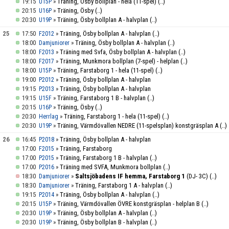
19:15
»
Träning, Ösby bollplan - hela (11-spel)
(..)
U15P
20:15
»
Träning, Ösby
(..)
U16P
20:30
»
Träning, Ösby bollplan A - halvplan
(..)
U19P
25
17:50
»
Träning, Ösby bollplan A - halvplan
(..)
F2012
18:00
»
Träning, Ösby bollplan A - halvplan
(..)
Damjuniorer
18:00
»
Träning med Svfa, Ösby bollplan A - halvplan
(..)
F2013
18:00
»
Träning, Munkmora bollplan (7-spel) - helplan
(..)
F2017
18:00
»
Träning, Farstaborg 1 - hela (11-spel)
(..)
U15P
19:00
»
Träning, Ösby bollplan A - halvplan
P2012
19:15
»
Träning, Ösby bollplan A - halvplan
P2013
19:15
»
Träning, Farstaborg 1 B - halvplan
(..)
U15F
20:15
»
Träning, Ösby
(..)
U16P
20:30
»
Träning, Farstaborg 1 - hela (11-spel)
(..)
Herrlag
20:30
»
Träning, Värmdövallen NEDRE (11-spelsplan) konstgräsplan A
(..)
U19P
26
16:45
»
Träning, Ösby bollplan A - halvplan
P2018
17:00
»
Träning, Farstaborg
F2015
17:00
»
Träning, Farstaborg 1 B - halvplan
(..)
P2015
17:00
»
Träning med SVFA, Munkmora bollplan
(..)
P2016
18:30
»
Saltsjöbadens IF hemma, Farstaborg 1
(DJ- 3C)
(..)
Damjuniorer
18:30
»
Träning, Farstaborg 1 A - halvplan
(..)
Damjuniorer
19:15
»
Träning, Ösby bollplan A - halvplan
(..)
P2014
20:15
»
Träning, Värmdövallen ÖVRE konstgräsplan - helplan B
(..)
U15P
20:30
»
Träning, Ösby bollplan A - halvplan
(..)
U19P
20:30
»
Träning, Ösby bollplan B - halvplan
(..)
U19P