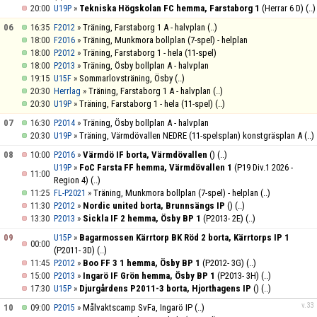
20:00
»
Tekniska Högskolan FC hemma, Farstaborg 1
(Herrar 6 D)
(..)
U19P
06
16:35
»
Träning, Farstaborg 1 A - halvplan
(..)
F2012
18:00
»
Träning, Munkmora bollplan (7-spel) - helplan
F2016
18:00
»
Träning, Farstaborg 1 - hela (11-spel)
P2012
18:00
»
Träning, Ösby bollplan A - halvplan
P2013
19:15
»
Sommarlovsträning, Ösby
(..)
U15F
20:30
»
Träning, Farstaborg 1 A - halvplan
(..)
Herrlag
20:30
»
Träning, Farstaborg 1 - hela (11-spel)
(..)
U19P
07
16:30
»
Träning, Ösby bollplan A - halvplan
P2014
20:30
»
Träning, Värmdövallen NEDRE (11-spelsplan) konstgräsplan A
(..)
U19P
08
10:00
»
Värmdö IF borta, Värmdövallen
()
(..)
P2016
»
FoC Farsta FF hemma, Värmdövallen 1
(P19 Div.1 2026 -
U19P
11:00
Region 4)
(..)
11:25
»
Träning, Munkmora bollplan (7-spel) - helplan
(..)
FL-P2021
11:30
»
Nordic united borta, Brunnsängs IP
()
(..)
P2012
13:30
»
Sickla IF 2 hemma, Ösby BP 1
(P2013- 2E)
(..)
P2013
09
»
Bagarmossen Kärrtorp BK Röd 2 borta, Kärrtorps IP 1
U15P
00:00
(P2011- 3D)
(..)
11:45
»
Boo FF 3 1 hemma, Ösby BP 1
(P2012- 3G)
(..)
P2012
15:00
»
Ingarö IF Grön hemma, Ösby BP 1
(P2013- 3H)
(..)
P2013
17:30
»
Djurgårdens P2011-3 borta, Hjorthagens IP
()
(..)
U15P
v.33
10
09:00
»
Målvaktscamp SvFa, Ingarö IP
(..)
P2015