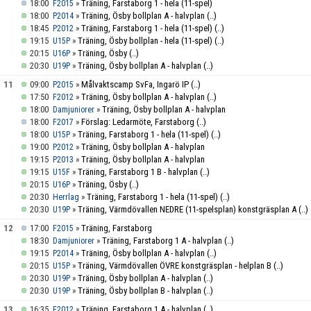
18:00
»
Träning, Farstaborg 1 - hela (11-spel)
F2015
18:00
»
Träning, Ösby bollplan A - halvplan
(..)
P2014
18:45
»
Träning, Farstaborg 1 - hela (11-spel)
(..)
P2012
19:15
»
Träning, Ösby bollplan - hela (11-spel)
(..)
U15P
20:15
»
Träning, Ösby
(..)
U16P
20:30
»
Träning, Ösby bollplan A - halvplan
(..)
U19P
11
09:00
»
Målvaktscamp SvFa, Ingarö IP
(..)
P2015
17:50
»
Träning, Ösby bollplan A - halvplan
(..)
F2012
18:00
»
Träning, Ösby bollplan A - halvplan
Damjuniorer
18:00
»
Förslag: Ledarmöte, Farstaborg
(..)
F2017
18:00
»
Träning, Farstaborg 1 - hela (11-spel)
(..)
U15P
19:00
»
Träning, Ösby bollplan A - halvplan
P2012
19:15
»
Träning, Ösby bollplan A - halvplan
P2013
19:15
»
Träning, Farstaborg 1 B - halvplan
(..)
U15F
20:15
»
Träning, Ösby
(..)
U16P
20:30
»
Träning, Farstaborg 1 - hela (11-spel)
(..)
Herrlag
20:30
»
Träning, Värmdövallen NEDRE (11-spelsplan) konstgräsplan A
(..)
U19P
12
17:00
»
Träning, Farstaborg
F2015
18:30
»
Träning, Farstaborg 1 A - halvplan
(..)
Damjuniorer
19:15
»
Träning, Ösby bollplan A - halvplan
(..)
P2014
20:15
»
Träning, Värmdövallen ÖVRE konstgräsplan - helplan B
(..)
U15P
20:30
»
Träning, Ösby bollplan A - halvplan
(..)
U19P
20:30
»
Träning, Ösby bollplan B - halvplan
(..)
U19P
13
16:35
»
Träning, Farstaborg 1 A - halvplan
(..)
F2012