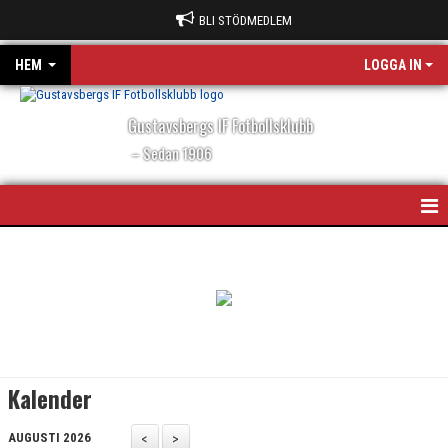
BLI STÖDMEDLEM
HEM
LOGGA IN
Gustavsbergs IF Fotbollsklubb
– Sedan 1906
HEM
NYHETER
KALENDER
FÖR MEDLEM
Kalender
OM FÖRENINGEN
AUGUSTI 2026