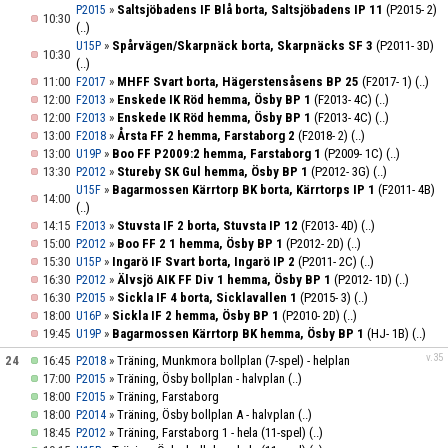
»
Saltsjöbadens IF Blå borta, Saltsjöbadens IP 11
(P2015- 2)
P2015
10:30
(..)
»
Spårvägen/Skarpnäck borta, Skarpnäcks SF 3
(P2011- 3D)
U15P
10:30
(..)
11:00
»
MHFF Svart borta, Hägerstensåsens BP 25
(F2017- 1)
(..)
F2017
12:00
»
Enskede IK Röd hemma, Ösby BP 1
(F2013- 4C)
(..)
F2013
12:00
»
Enskede IK Röd hemma, Ösby BP 1
(F2013- 4C)
(..)
F2013
13:00
»
Årsta FF 2 hemma, Farstaborg 2
(F2018- 2)
(..)
F2018
13:00
»
Boo FF P2009:2 hemma, Farstaborg 1
(P2009- 1C)
(..)
U19P
13:30
»
Stureby SK Gul hemma, Ösby BP 1
(P2012- 3G)
(..)
P2012
»
Bagarmossen Kärrtorp BK borta, Kärrtorps IP 1
(F2011- 4B)
U15F
14:00
(..)
14:15
»
Stuvsta IF 2 borta, Stuvsta IP 12
(F2013- 4D)
(..)
F2013
15:00
»
Boo FF 2 1 hemma, Ösby BP 1
(P2012- 2D)
(..)
P2012
15:30
»
Ingarö IF Svart borta, Ingarö IP 2
(P2011- 2C)
(..)
U15P
16:30
»
Älvsjö AIK FF Div 1 hemma, Ösby BP 1
(P2012- 1D)
(..)
P2012
16:30
»
Sickla IF 4 borta, Sicklavallen 1
(P2015- 3)
(..)
P2015
18:00
»
Sickla IF 2 hemma, Ösby BP 1
(P2010- 2D)
(..)
U16P
19:45
»
Bagarmossen Kärrtorp BK hemma, Ösby BP 1
(HJ- 1B)
(..)
U19P
v.35
24
16:45
»
Träning, Munkmora bollplan (7-spel) - helplan
P2018
17:00
»
Träning, Ösby bollplan - halvplan
(..)
P2015
18:00
»
Träning, Farstaborg
F2015
18:00
»
Träning, Ösby bollplan A - halvplan
(..)
P2014
18:45
»
Träning, Farstaborg 1 - hela (11-spel)
(..)
P2012