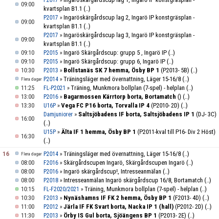
P2017
09:00
kvartsplan B1.1
(..)
»
Ingaröskärgårdscup lag 2, Ingarö IP konstgräsplan -
P2017
09:00
kvartsplan B1.1
(..)
»
Ingaröskärgårdscup lag 3, Ingarö IP konstgräsplan -
P2017
09:00
kvartsplan B1.1
(..)
09:10
»
Ingarö Skärgårdscup: grupp 5 , Ingarö IP
(..)
P2015
09:10
»
Ingarö Skärgårdscup: grupp 6, Ingarö IP
(..)
P2015
10:30
»
Bollstanäs SK 7 hemma, Ösby BP 1
(P2013- 5B)
(..)
P2013
»
Träningsläger med övernattning, Läger 15-16/8
(..)
P2014
Flera dagar
11:25
»
Träning, Munkmora bollplan (7-spel) - helplan
(..)
FL-P2021
13:00
»
Bagarmossen Kärrtorp borta, Bortamatch
()
(..)
P2016
13:30
»
Vega FC P16 borta, Torvalla IP 4
(P2010- 2D)
(..)
U16P
»
Saltsjöbadens IF borta, Saltsjöbadens IP 1
(DJ- 3C)
Damjuniorer
16:00
(..)
»
Älta IF 1 hemma, Ösby BP 1
(P2011-kval till P16- Div 2 Höst)
U15P
16:30
(..)
16
»
Träningsläger med övernattning, Läger 15-16/8
(..)
P2014
Flera dagar
08:00
»
Skärgårdscupen Ingarö, Skärgårdscupen Ingarö
(..)
F2016
08:00
»
Ingarö skärgårdscup!, Intresseanmälan
(..)
P2016
08:00
»
Intresseanmälan Ingarö skärgårdscup 16/8, Bortamatch
(..)
P2018
10:15
»
Träning, Munkmora bollplan (7-spel) - helplan
(..)
FL-F2020/2021
10:30
»
Nynäshamns IF FK 2 hemma, Ösby BP 1
(F2013- 4D)
(..)
F2013
11:00
»
Järla IF FK Svart borta, Nacka IP 1 (hall)
(P2012- 2D)
(..)
P2012
11:30
»
Örby IS Gul borta, Sjöängens BP 1
(P2013- 2E)
(..)
P2013