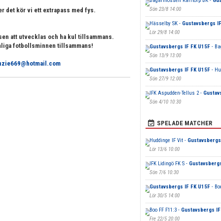
Bagarmossen Kärrtorp BK -
Gus
Sön 23/8 14:00
r det kör vi ett extrapass med fys.
Hässelby SK -
Gustavsbergs IF
Lör 29/8 14:00
ansen att utvecklas och ha kul tillsammans.
mliga fotbollsminnen tillsammans!
Gustavsbergs IF FK U15F
- Ba
Sön 13/9 13:00
nzie669@hotmail.com
Gustavsbergs IF FK U15F
- Hu
Sön 27/9 12:00
IFK Aspudden-Tellus 2 -
Gustav
Sön 4/10 10:30
SPELADE MATCHER
Huddinge IF Vit -
Gustavsbergs
Lör 13/6 10:00
IFK Lidingö FK S -
Gustavsbergs
Sön 7/6 10:30
Gustavsbergs IF FK U15F
- Bo
Lör 30/5 14:00
Boo FF F11:3 -
Gustavsbergs IF
Fre 22/5 20:00