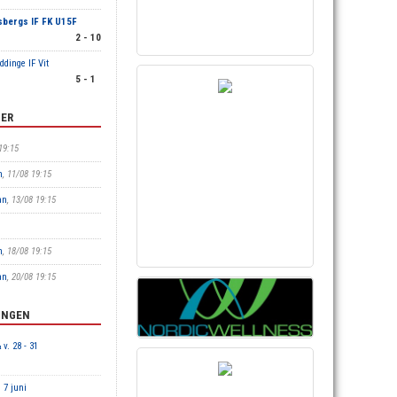
sbergs IF FK U15F
2 - 10
ddinge IF Vit
5 - 1
TER
19:15
n
, 11/08 19:15
an
, 13/08 19:15
n
, 18/08 19:15
an
, 20/08 19:15
INGEN
 v. 28 - 31
 7 juni