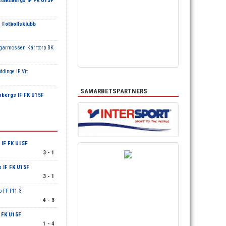
tavsbergs IF FK U15F
 Fotbollsklubb
garmossen Kärrtorp BK
ddinge IF Vit
SAMARBETSPARTNERS
sbergs IF FK U15F
 IF FK U15F
3 - 1
 IF FK U15F
3 - 1
o FF F11:3
4 - 3
 FK U15F
1 - 4