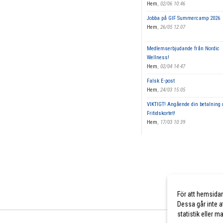
Hem
,
02/06 10:46
Jobba på GIF Summercamp 2026
Hem
,
26/05 12:07
Medlemserbjudande från Nordic
Wellness!
Hem
,
02/04 14:47
Falsk E-post
Hem
,
24/03 15:05
VIKTIGT! Angående din betalning
Fritidskortet!
Hem
,
17/03 10:39
För att hemsida
Dessa går inte a
statistik eller 