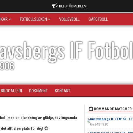
BLI STÖDMEDLEM
JKAR
FOTBOLLSLEKEN
VOLLEYBOLL
GÅFOTBOLL
avsbergs IF Fotbo
1906
BILDGALLERI
DOKUMENT
KONTAKT
KOMMANDE MATCHER
otboll med en blandning av glädje, tävlingsanda
Gustavsbergs IF FK U15F
- FK
Fre 14/8 19:00
det alltid en plats för dig!
😊