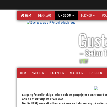
HEM
HERRLAG
UNGDOM
FLICKOR
PO
Gust
– Sedan 
U15F
HEM
NYHETER
KALENDER
MATCHER
TRUPPEN
Ett gäng fotbollstokiga ledare och ett gäng tjejer som tränar f
och en stark vilja att utvecklas...
Det är U15F, oavsett vilken nivå man än befinner sig på så finns 