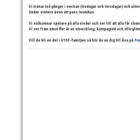
Vi tränar två gånger i veckan (tisdagar och torsdagar) och utöve
Under vintern även ett pass inomhus.
Vi välkomnar spelare på alla nivåer och ser till att alla får ch
Vi ser fram emot fler år av utveckling, kämpaglöd och oförglö
Vill du bli en del i U15F-familjen så hör du av dig till Åsa på:
fo