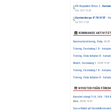
IFK Aspudden-Tellus 2 -
Gustav
Sön 10/5 10:30
Gustavsbergs IF FK U15F
- Hu
Lör 9/5 11:00
KOMMANDE AKTIVITE
Sommarlovsträning, Ösby
, 06/08 
Träning, Farstaborg 1 B - halvpla
Träning, Ösby bollplan B - halvpl
Match, Farstaborg 1
, 14/08 19:00
Träning, Farstaborg 1 B - halvpla
Träning, Ösby bollplan B - halvpl
NYHETER FRÅN FÖREN
Kansliet stängt 11/6, 16/6 - 19/6 &
Hem
,
09/06 14:43
Gurra-fotboll på Värmdöfestivalen