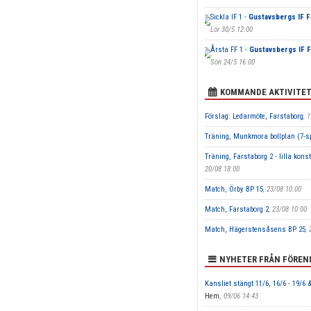
Sickla IF 1 -
Gustavsbergs IF 
Lör 30/5 12:00
Årsta FF 1 -
Gustavsbergs IF F
Sön 24/5 16:00
KOMMANDE AKTIVITE
Förslag: Ledarmöte, Farstaborg
, 
Träning, Munkmora bollplan (7-sp
Träning, Farstaborg 2 - lilla kon
20/08 18:00
Match, Örby BP 15
, 23/08 10:00
Match, Farstaborg 2
, 23/08 10:00
Match, Hägerstensåsens BP 25
,
NYHETER FRÅN FÖREN
Kansliet stängt 11/6, 16/6 - 19/6 &
Hem
,
09/06 14:43