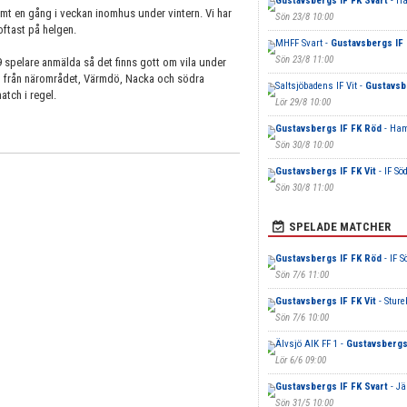
Gustavsbergs IF FK Svart
- Ha
amt en gång i veckan inomhus under vintern. Vi har
Sön 23/8 10:00
oftast på helgen.
MHFF Svart -
Gustavsbergs IF 
Sön 23/8 11:00
 9 spelare anmälda så det finns gott om vila under
ag från närområdet, Värmdö, Nacka och södra
Saltsjöbadens IF Vit -
Gustavsb
atch i regel.
Lör 29/8 10:00
Gustavsbergs IF FK Röd
- Ham
Sön 30/8 10:00
Gustavsbergs IF FK Vit
- IF Sö
Sön 30/8 11:00
SPELADE MATCHER
Gustavsbergs IF FK Röd
- IF 
Sön 7/6 11:00
Gustavsbergs IF FK Vit
- Sture
Sön 7/6 10:00
Älvsjö AIK FF 1 -
Gustavsbergs 
Lör 6/6 09:00
Gustavsbergs IF FK Svart
- Jä
Sön 31/5 10:00