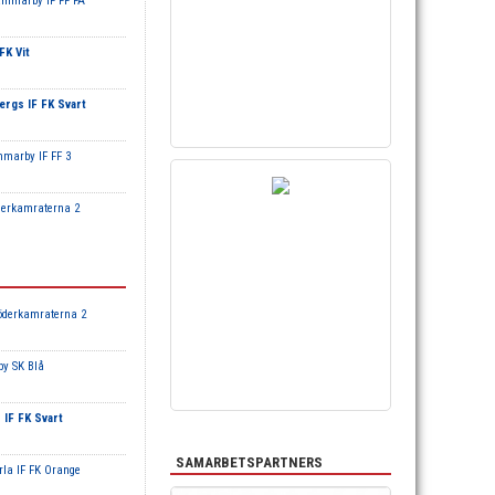
mmarby IF FF FA
FK Vit
ergs IF FK Svart
marby IF FF 3
derkamraterna 2
Söderkamraterna 2
by SK Blå
IF FK Svart
SAMARBETSPARTNERS
rla IF FK Orange