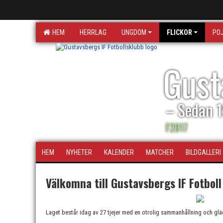
HEM
HERRLAG
UNGDOM
FLICKOR
PO
Gust
– Sedan 
F2017
HEM
NYHETER
KALENDER
MATCHER
BILDGALLERI
Välkomna till Gustavsbergs IF Fotboll
Laget består idag av 27 tjejer med en otrolig sammanhållning och glädje 