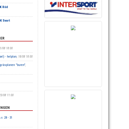
FK Röd
K Svart
TER
11/08 18:00
el) - helplan
, 18/08 18:00
stgräsplanen "buren"
,
 23/08 11:00
INGEN
 v. 28 - 31