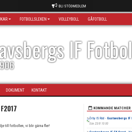
BLI STÖDMEDLEM
JKAR
FOTBOLLSLEKEN
VOLLEYBOLL
GÅFOTBOLL
avsbergs IF Fotbo
1906
DOKUMENT
KONTAKT
 F2017
KOMMANDE MATCHER
Örby IS Röd -
Gustavsbergs IF 
Sön 23/8 10:00
till fotbollen, vi blir gärna fler!