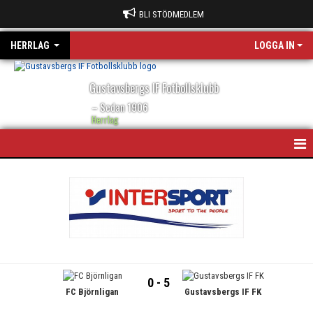
BLI STÖDMEDLEM
HERRLAG
LOGGA IN
Gustavsbergs IF Fotbollsklubb
– Sedan 1906
Herrlag
HEM
NYHETER
KALENDER
MATCHER
0 - 5
FC Björnligan
Gustavsbergs IF FK
TRUPPEN