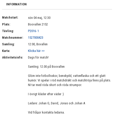
DOKUMENT
INFORMATION
KONTAKT
Matchstart:
sön 04 maj, 12:30
Plats:
Boovallen 2152
Tävling:
P2016- 1
Matchnummer:
1527000423
Samling:
12:00, Bovallen
Karta:
Klicka här >>
Aktivitetsinfo:
Dags för match!
Samling: 12.00 på Boovallen
Glöm inte fotbollsskor, benskydd, vattenflaska och ett glatt
humör. Vi spelar i röd matchdräkt och matchtröja finns på plats.
NI tar med röda short och röda strumpor.
I övrigt kläder efter väder :)
Ledare: Johan G, David, Jonas och Johan A
Vid frågor kontakta ledarna.