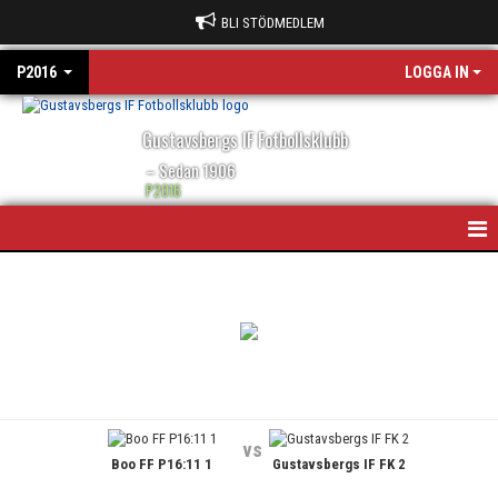
BLI STÖDMEDLEM
P2016
LOGGA IN
Gustavsbergs IF Fotbollsklubb
– Sedan 1906
P2016
HEM
NYHETER
KALENDER
MATCHER
vs
Boo FF P16:11 1
Gustavsbergs IF FK 2
BILDGALLERI