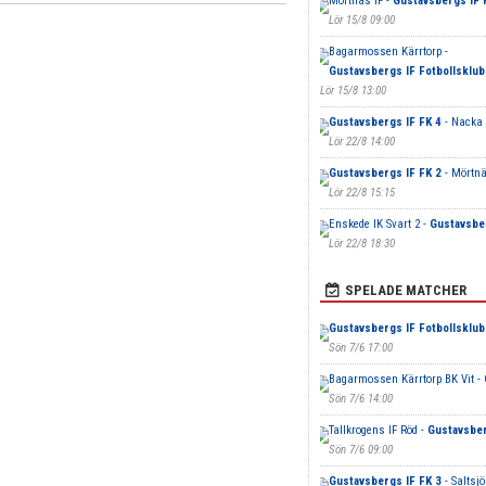
Mörtnäs IF -
Gustavsbergs IF 
Lör 15/8 09:00
Bagarmossen Kärrtorp -
Gustavsbergs IF Fotbollsklub
Lör 15/8 13:00
Gustavsbergs IF FK 4
- Nacka 
Lör 22/8 14:00
Gustavsbergs IF FK 2
- Mörtnä
Lör 22/8 15:15
Enskede IK Svart 2 -
Gustavsber
Lör 22/8 18:30
SPELADE MATCHER
Gustavsbergs IF Fotbollsklub
Sön 7/6 17:00
Bagarmossen Kärrtorp BK Vit -
Sön 7/6 14:00
Tallkrogens IF Röd -
Gustavsber
Sön 7/6 09:00
Gustavsbergs IF FK 3
- Saltsj