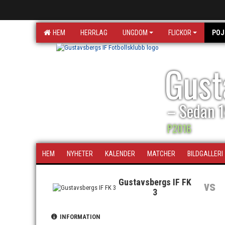
HEM
HERRLAG
UNGDOM
FLICKOR
POJ
Gust
– Sedan 
P2016
HEM
NYHETER
KALENDER
MATCHER
BILDGALLERI
Gustavsbergs IF FK
vs
3
INFORMATION