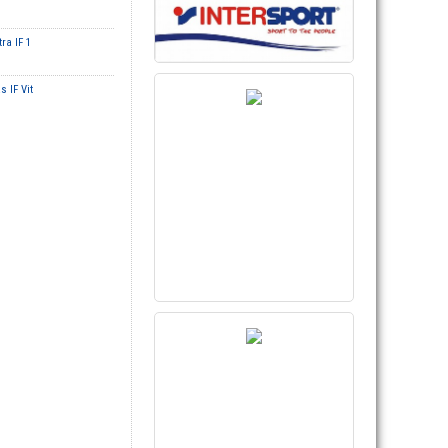
ra IF 1
s IF Vit