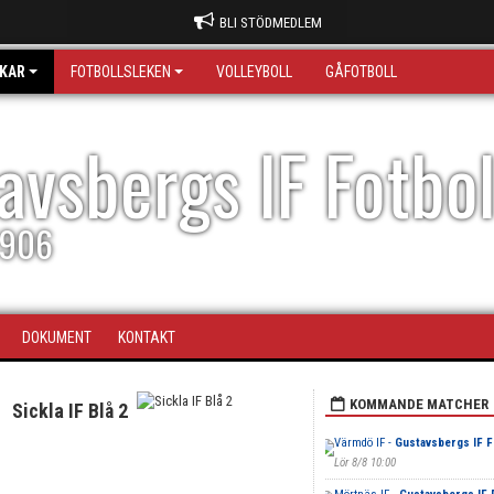
BLI STÖDMEDLEM
KAR
FOTBOLLSLEKEN
VOLLEYBOLL
GÅFOTBOLL
avsbergs IF Fotbo
1906
DOKUMENT
KONTAKT
KOMMANDE MATCHER
Sickla IF Blå 2
Värmdö IF -
Gustavsbergs IF F
Lör 8/8 10:00