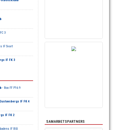
Fotbollsklubb
b
FC 3
s IF Svart
gs IF FK 3
b
- Boo FF P16:9
Gustavsbergs IF FK 4
gs IF FK 2
SAMARBETSPARTNERS
öbadens IF Blå