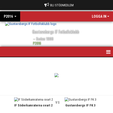
BLI STÖDMEDLEM
P2016
LOGGA IN
Gustavsbergs IF Fotbollsklubb
– Sedan 1906
P2016
HEM
NYHETER
KALENDER
MATCHER
vs
IF Söderkamraterna svart 2
Gustavsbergs IF FK 3
BILDGALLERI