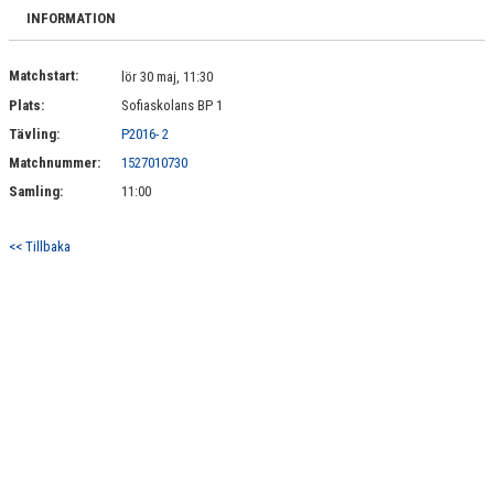
DOKUMENT
INFORMATION
KONTAKT
Matchstart:
lör 30 maj, 11:30
Plats:
Sofiaskolans BP 1
Tävling:
P2016- 2
Matchnummer:
1527010730
Samling:
11:00
<< Tillbaka