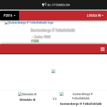
BLI STÖDMEDLEM
P2016
LOGGA IN
Gustavsbergs IF Fotbollsklubb
– Sedan 1906
P2016
HEM
NYHETER
KALENDER
MATCHER
vs
Sköndals IK
BILDGALLERI
Gustavsbergs IF Fotbollsklubb