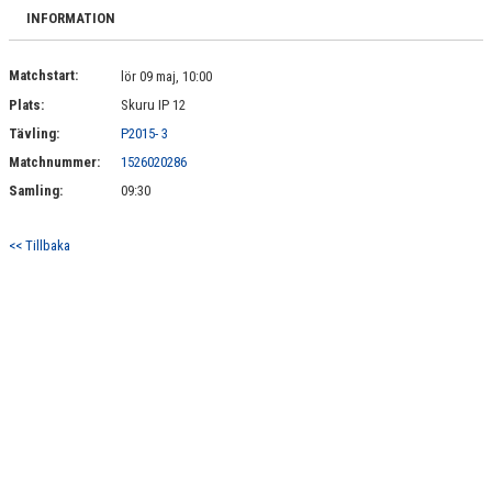
MATCHER
INFORMATION
Matchstart:
lör 09 maj, 10:00
Plats:
Skuru IP 12
Tävling:
P2015- 3
Matchnummer:
1526020286
Samling:
09:30
<< Tillbaka