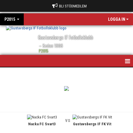
BLI STÖDMEDLEM
P2015
LOGGA IN
Gustavsbergs IF Fotbollsklubb
– Sedan 1906
P2015
HEM
NYHETER
KONTAKT
TRUPPEN
vs
Nacka FC Svart3
Gustavsbergs IF FK Vit
KALENDER