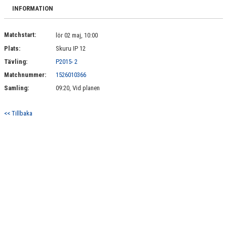
MATCHER
INFORMATION
Matchstart:
lör 02 maj, 10:00
Plats:
Skuru IP 12
Tävling:
P2015- 2
Matchnummer:
1526010366
Samling:
09:20, Vid planen
<< Tillbaka