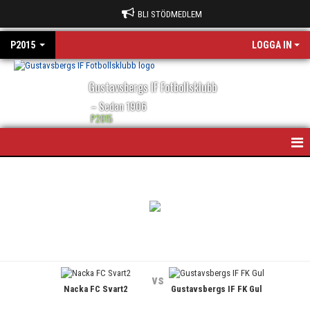
BLI STÖDMEDLEM
P2015
LOGGA IN
Gustavsbergs IF Fotbollsklubb
– Sedan 1906
P2015
HEM
NYHETER
KONTAKT
TRUPPEN
vs
Nacka FC Svart2
Gustavsbergs IF FK Gul
KALENDER