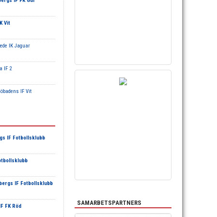
ergs IF FK Gul
K Vit
ede IK Jaguar
a IF 2
jöbadens IF Vit
s IF Fotbollsklubb
tbollsklubb
bergs IF Fotbollsklubb
SAMARBETSPARTNERS
IF FK Röd