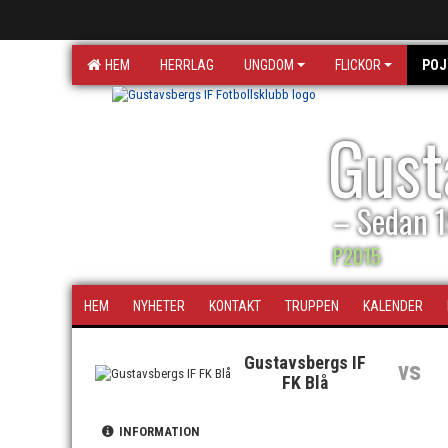
HEM
HERRLAG
UNGDOM
FLICKOR
POJ
Gust
– Sedan 
P2015
HEM
NYHETER
KONTAKT
TRUPPEN
KALENDER
Gustavsbergs IF
vs
FK Blå
INFORMATION