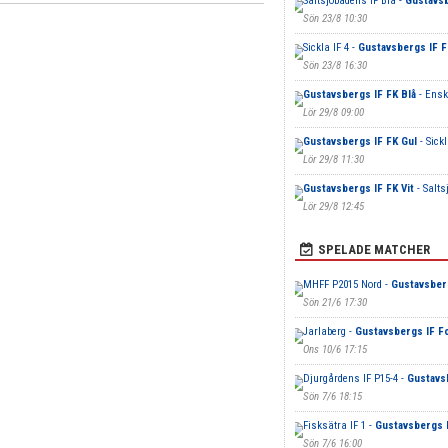
Saltsjöbadens IF Blå -
Gustavsb
Sön 23/8 10:30
Sickla IF 4 -
Gustavsbergs IF F
Sön 23/8 16:30
Gustavsbergs IF FK Blå
- Ensk
Lör 29/8 09:00
Gustavsbergs IF FK Gul
- Sickl
Lör 29/8 11:30
Gustavsbergs IF FK Vit
- Salts
Lör 29/8 12:45
SPELADE MATCHER
MHFF P2015 Nord -
Gustavsberg
Sön 21/6 17:30
Jarlaberg -
Gustavsbergs IF Fo
Ons 10/6 17:15
Djurgårdens IF P15-4 -
Gustavs
Sön 7/6 18:15
Fisksätra IF 1 -
Gustavsbergs 
Sön 7/6 16:00