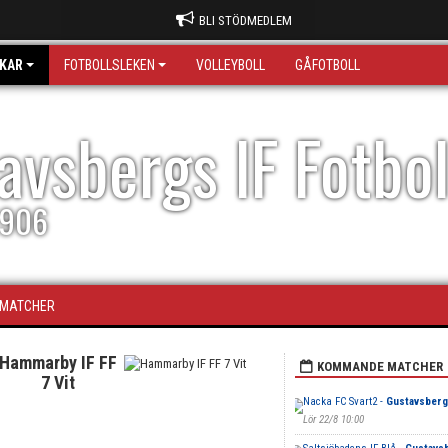
BLI STÖDMEDLEM
KAR
FOTBOLLSLEKEN
VOLLEYBOLL
GÅFOTBOLL
avsbergs IF Fotbo
1906
MATCHER
Hammarby IF FF
KOMMANDE MATCHER
7 Vit
Nacka FC Svart2 -
Gustavsbergs
Lör 22/8 10:00