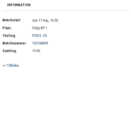
DOKUMENT
INFORMATION
KONTAKT
Matchstart:
sön 17 maj, 16:30
Plats:
Ösby BP 1
Tävling:
P2012- 3G
Matchnummer:
152168039
Samling:
15:45
<< Tillbaka