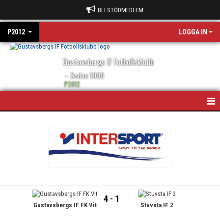
BLI STÖDMEDLEM
P2012
LOGGA IN
Gustavsbergs IF Fotbollsklubb
– Sedan 1906
P2012
HEM
NYHETER
KALENDER
MATCHER
4 - 1
Gustavsbergs IF FK Vit
Stuvsta IF 2
BILDGALLERI