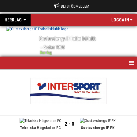
BLI STÖDMEDLEM
HERRLAG
LOGGA IN
Gustavsbergs IF Fotbollsklubb
– Sedan 1906
Herrlag
HEM
NYHETER
KALENDER
MATCHER
2 - 0
Tekniska Högskolan FC
Gustavsbergs IF FK
TRUPPEN