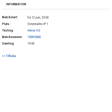
BILDGALLERI
INFORMATION
DOKUMENT
Matchstart:
fre 12 juni, 20:00
Plats:
Östermalms IP 1
KONTAKT
Tävling:
Herrar 6 D
Matchnummer:
150010042
Samling:
19:00
<< Tillbaka