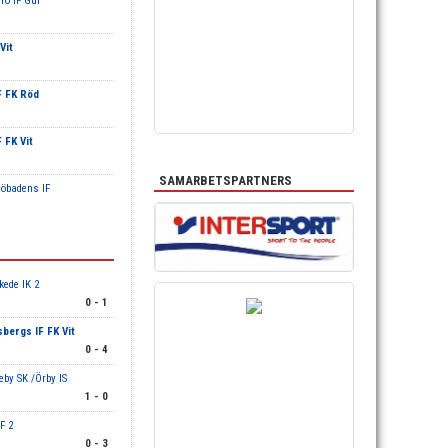
rö IF Gul
Vit
F FK Röd
 FK Vit
SAMARBETSPARTNERS
jöbadens IF
kede IK 2
0 - 1
bergs IF FK Vit
0 - 4
eby SK /Örby IS
1 - 0
F 2
0 - 3