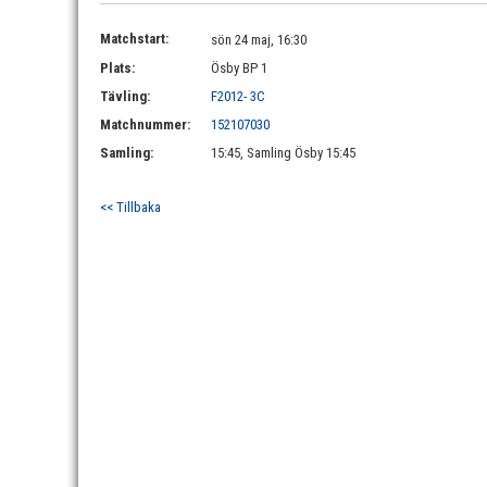
Matchstart:
sön 24 maj, 16:30
Plats:
Ösby BP 1
Tävling:
F2012- 3C
Matchnummer:
152107030
Samling:
15:45, Samling Ösby 15:45
<< Tillbaka