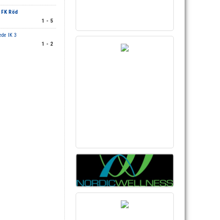
 FK Röd
1 - 5
de IK 3
1 - 2