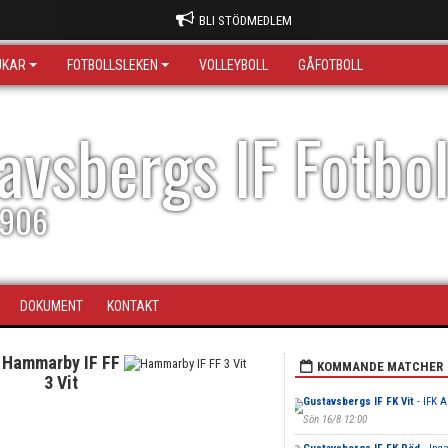
BLI STÖDMEDLEM
JKAR
FOTBOLLSLEKEN
VOLLEYBOLL
GÅFOTBOLL
avsbergs IF Fotbo
1906
DOKUMENT
KONTAKT
Hammarby IF FF
KOMMANDE MATCHER
3 Vit
Gustavsbergs IF FK Vit
- IFK A
Sön 16/8 12:00