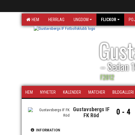
HEM
HERRLAG
UNGDOM
FLICKOR
PO
Gust
– Sedan 
F2012
HEM
NYHETER
KALENDER
MATCHER
BILDGALLERI
Gustavsbergs IF
0 - 4
FK Röd
INFORMATION