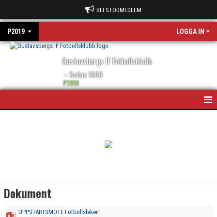
BLI STÖDMEDLEM
P2019
LOGGA IN
Gustavsbergs IF Fotbollsklubb
– Sedan 1906
P2019
HEM
NYHETER
OM LAGET
KONTAKT
Dokument
KALENDER
UPPSTARTSMÖTE Fotbollsleken