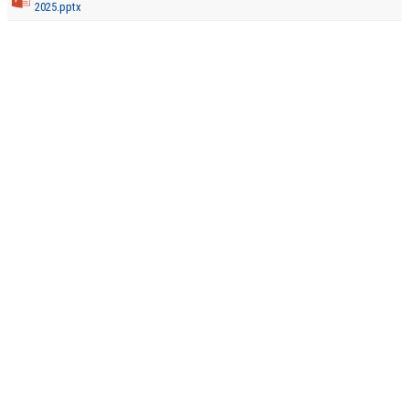
2025.pptx
MATCHER
BILDGALLERI
DOKUMENT